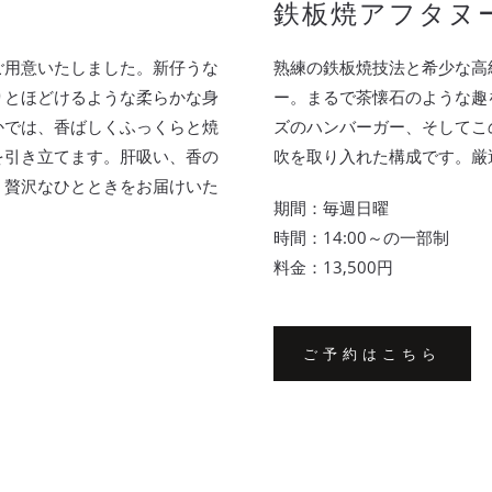
鉄板焼アフタヌ
ご用意いたしました。新仔うな
熟練の鉄板焼技法と希少な高
りとほどけるような柔らかな身
ー。まるで茶懐石のような趣
かでは、香ばしくふっくらと焼
ズのハンバーガー、そしてこ
を引き立てます。肝吸い、香の
吹を取り入れた構成です。厳
、贅沢なひとときをお届けいた
期間：毎週日曜
時間：14:00～の一部制
料金：13,500円
ご予約はこちら
ご
予
約
は
こ
ち
ら