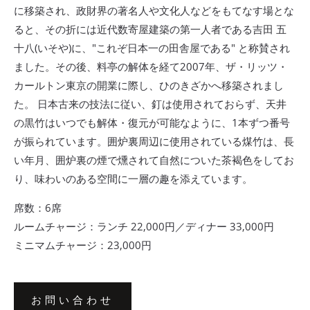
に移築され、政財界の著名人や文化人などをもてなす場とな
ると、その折には近代数寄屋建築の第一人者である吉田 五
十八(いそや)に、"これぞ日本一の田舎屋である" と称賛され
ました。その後、料亭の解体を経て2007年、ザ・リッツ・
カールトン東京の開業に際し、ひのきざかへ移築されまし
た。 日本古来の技法に従い、釘は使用されておらず、天井
の黒竹はいつでも解体・復元が可能なように、1本ずつ番号
が振られています。囲炉裏周辺に使用されている煤竹は、長
い年月、囲炉裏の煙で燻されて自然についた茶褐色をしてお
り、味わいのある空間に一層の趣を添えています。
席数：6席
ルームチャージ：ランチ 22,000円／ディナー 33,000円
ミニマムチャージ：23,000円
お問い合わせ